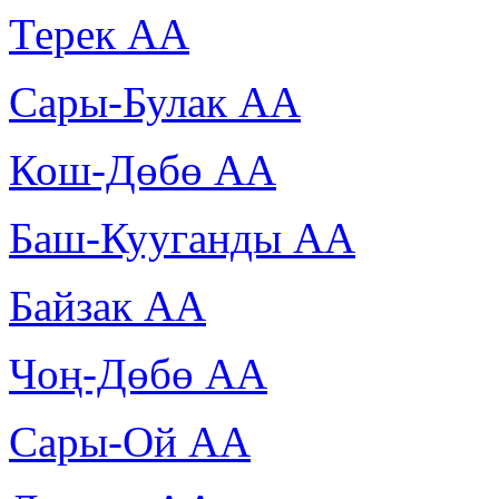
Терек АА
Сары-Булак АА
Кош-Дөбө АА
Баш-Кууганды АА
Байзак АА
Чоң-Дөбө АА
Сары-Ой АА