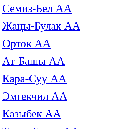
Семиз-Бел АА
Жаңы-Булак АА
Орток АА
Ат-Башы АА
Кара-Суу АА
Эмгекчил АА
Казыбек АА