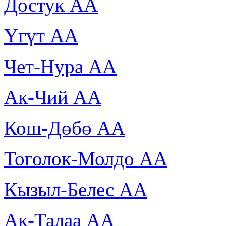
Достук АА
Үгүт АА
Чет-Нура АА
Ак-Чий АА
Кош-Дөбө АА
Тоголок-Молдо АА
Кызыл-Белес АА
Ак-Талаа АА