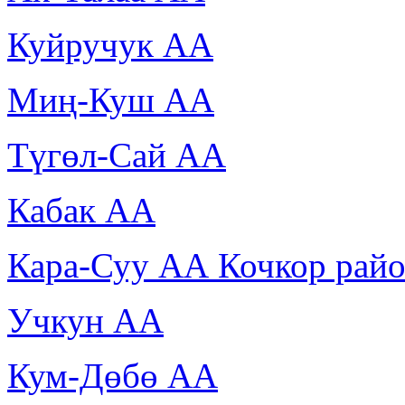
Куйручук АА
Миң-Куш АА
Түгөл-Сай АА
Кабак АА
Кара-Суу АА Кочкор рай
Учкун АА
Кум-Дөбө АА