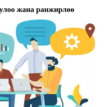
улоо жана ранжирлөө