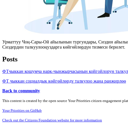
Урматтуу Чоң-Сары-Ой айылынын тургундары, Сиздин айылынд
Сиздердин талкуулооңуздарга көйгөйлөрдүн тизмеси берилет.
Posts
ФТчыккан кошумча нарк-чынжырчасынын койгойлорун талку
ФТ чыккан социалдык көйгөйлөрдү талкулоо жана ранжирлөө
Back to community
This content is created by the open source Your Priorities citizen engagement pl
Your Priorities on GitHub
Check out the Citizens Foundation website for more information