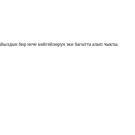
айылдын бир нече көйгөйлөрүн эки багытта алып чыкты.