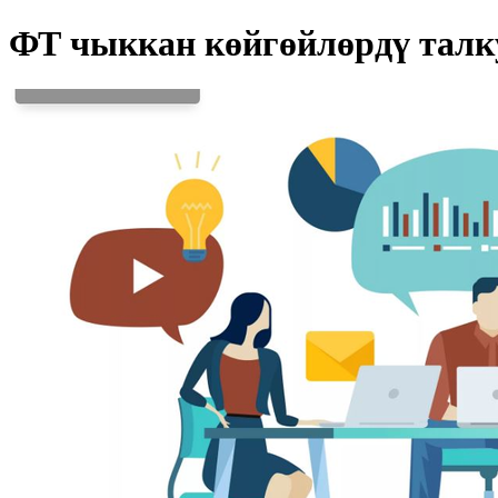
ФТ чыккан көйгөйлөрдү талк