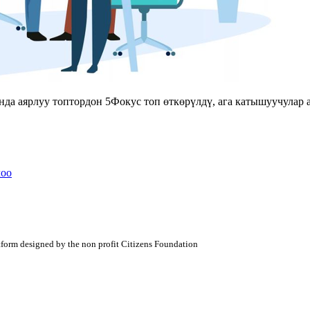
а аярлуу топтордон 5Фокус топ өткөрүлдү, ага катышуучулар 
лоо
atform designed by the non profit Citizens Foundation