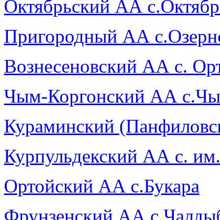
Октябрьский АА с.Октябрь
Пригородный АА с.Озерн
Вознесеновский АА с. Ор
Чым-Коргонский АА с.Чы
Кураминский (Панфиловс
Курпульдекский АА с. им
Ортойский АА с.Букара
Фрунзенский АА с.Чалды