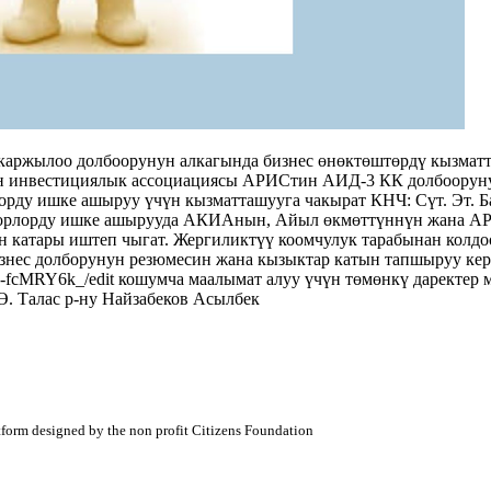
ржылоо долбоорунун алкагында бизнес өнөктөштөрдү кызматта
 инвестициялык ассоциациясы АРИСтин АИД-3 КК долбоорунун
у ишке ашыруу үчүн кызматташууга чакырат КНЧ: Сүт. Эт. Бал
боорлорду ишке ашырууда АКИАнын, Айыл өкмөттүннүн жана А
ан катары иштеп чыгат. Жергиликтүү коомчулук тарабынан колдо
знес долборунун резюмесин жана кызыктар катын тапшыруу кер
-fcMRY6k_/edit кошумча маалымат алуу үчүн төмөнкү даректер м
Ө. Талас р-ну Найзабеков Асылбек
atform designed by the non profit Citizens Foundation