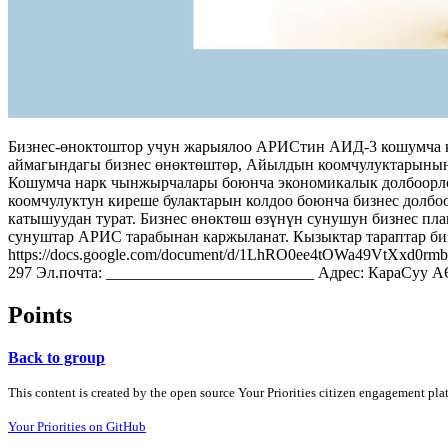
Бизнес-өноктоштор учун жарыялоо АРИСтин АИД-3 кошумча ка
аймагындагы бизнес өнөктөштөр, Айылдын коомчулуктарынын
Кошумча нарк чынжырчалары боюнча экономикалык долбоорлорд
коомчулуктун киреше булактарын колдоо боюнча бизнес дол
катышуудан турат. Бизнес өнөктөш өзүнүн сунушун бизнес пл
сунуштар АРИС тарабынан каржыланат. Кызыктар тараптар би
https://docs.google.com/document/d/1LhRO0ee4tOWa49VtXxd0rmb
297 Эл.почта: __________________________ Адрес: КараСуу А
Points
Back to group
This content is created by the open source Your Priorities citizen engagement pl
Your Priorities on GitHub