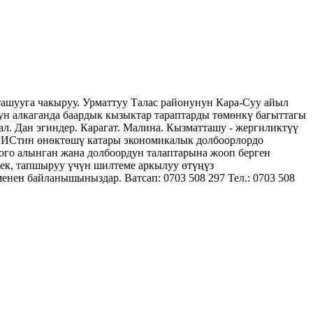
шууга чакыруу. Урматтуу Талас районунун Кара-Суу айыл
 алкаганда баардык кызыктар тараптарды төмөнкү багыттагы
. Дан эгиндер. Карагат. Малина. Кызматташу - жергиликтүү
РИСтин өнөктөшү катары экономикалык долбоорлордо
ого алынган жана долбоордун талаптарына жооп берген
ек, тапшыруу үчүн шилтеме аркылуу өтүңүз
енен байланышыныздар. Ватсап: 0703 508 297 Тел.: 0703 508