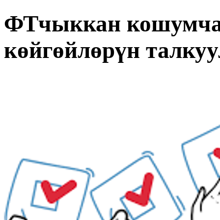
ФТчыккан кошумча
көйгөйлөрүн талкуу