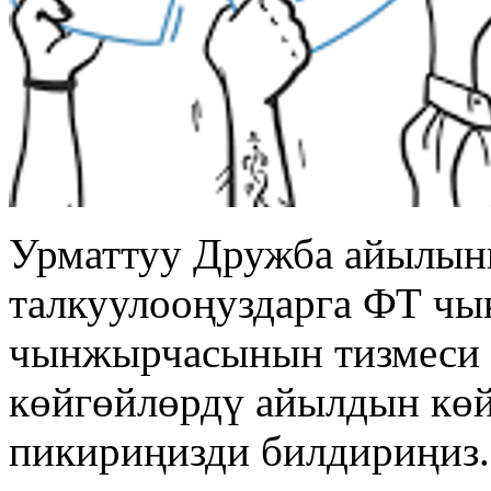
Урматтуу Дружба айылын
талкуулооңуздарга ФТ чы
чынжырчасынын тизмеси 
көйгөйлөрдү айылдын көй
пикириңизди билдириңиз.