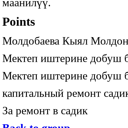
маанилүү.
Points
Молдобаева Кыял Молдон
Мектеп иштерине добуш 
Мектеп иштерине добуш 
капитальный ремонт сади
За ремонт в садик
Back to group